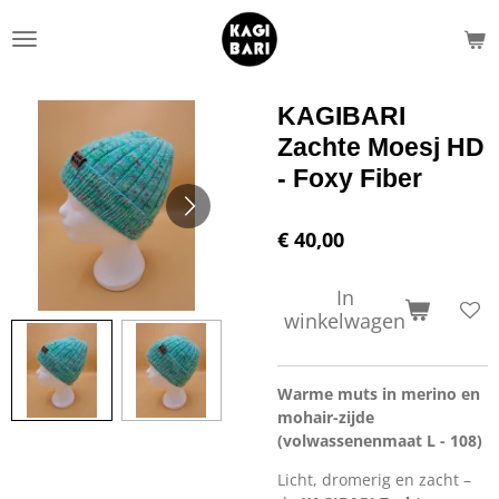
Ga
direct
naar
de
KAGIBARI
hoofdinhoud
Zachte Moesj HD
- Foxy Fiber
€ 40,00
In
winkelwagen
Warme muts in merino en
mohair-zijde
(volwassenenmaat L - 108)
Licht, dromerig en zacht –