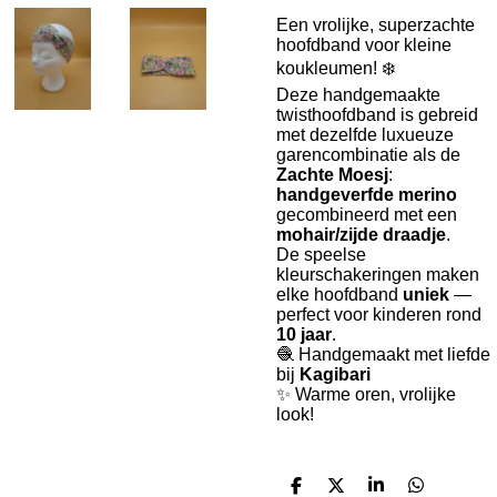
Een vrolijke, superzachte
hoofdband voor kleine
koukleumen! ❄️
Deze handgemaakte
twisthoofdband is gebreid
met dezelfde luxueuze
garencombinatie als de
Zachte Moesj
:
handgeverfde merino
gecombineerd met een
mohair/zijde draadje
.
De speelse
kleurschakeringen maken
elke hoofdband
uniek
—
perfect voor kinderen rond
10 jaar
.
🧶 Handgemaakt met liefde
bij
Kagibari
✨ Warme oren, vrolijke
look!
D
D
S
D