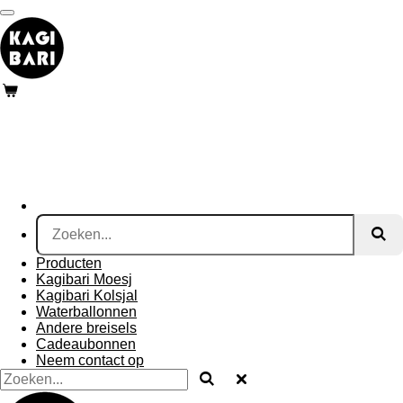
Ga
direct
naar
de
hoofdinhoud
Producten
Kagibari Moesj
Kagibari Kolsjal
Waterballonnen
Andere breisels
Cadeaubonnen
Neem contact op