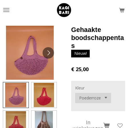
Ga
direct
naar
de
Gehaakte
hoofdinhoud
boodschappenta
s
Nieuw!
€ 25,00
Kleur
In