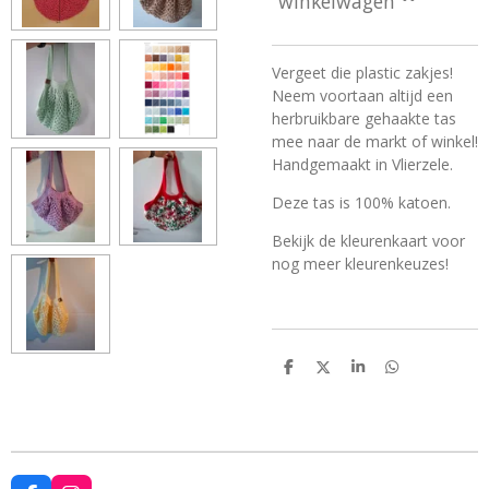
winkelwagen
Vergeet die plastic zakjes!
Neem voortaan altijd een
herbruikbare gehaakte tas
mee naar de markt of winkel!
Handgemaakt in Vlierzele.
Deze tas is 100% katoen.
Bekijk de kleurenkaart voor
nog meer kleurenkeuzes!
D
D
S
D
e
e
h
e
l
e
a
l
e
l
r
e
n
e
n